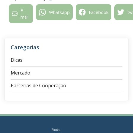
E-
Whatsapp
Facebook
tw
mail
Categorias
Dicas
Mercado
Parcerias de Cooperação