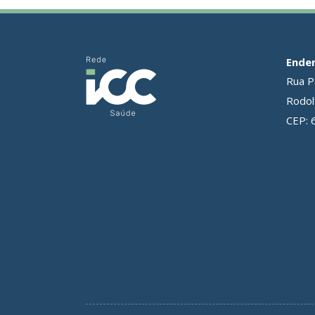
Ende
Rua P
Rodolf
CEP: 
Grupo ICC