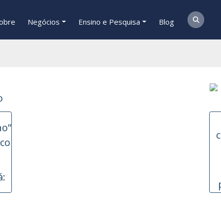
obre
Negócios
Ensino e Pesquisa
Blog
á: