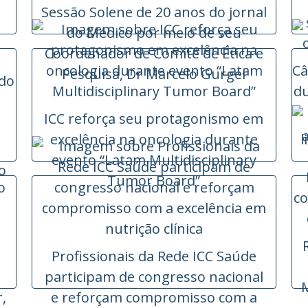
Sessão Solene de 20 anos do jornal
do Médico por meio de seu
Coordenador de Comitê de Ética e
Pesquisa, Dr Marcelo Gurgel
ICC reforça seu protagonismo em
excelência na oncologia durante
l
evento “Latam Multidisciplinary
o
Tumor Board”
Profissionais da Rede ICC Saúde
participam de congresso nacional
M
,
e reforçam compromisso com a