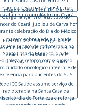
ICC e Santa Casa de Fortaleza
selam parceria para transformar
o tratamento oncológico no Ceará
Prof. Dr. Marcelo Gurgel lança
ivro “Instituto do Câncer do Ceará:
Jubileu de Carvalho” durante
celebração do Dia do Médico
Rede ICC Saúde assume serviço de
radioterapia na Santa Casa da
isericórdia de Fortaleza e reforça
compromisso com cuidado