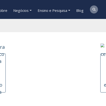
obre
Negócios
Ensino e Pesquisa
Blog
o
a