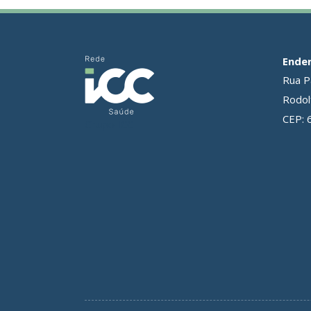
Ende
Rua P
Rodolf
CEP: 
Grupo ICC