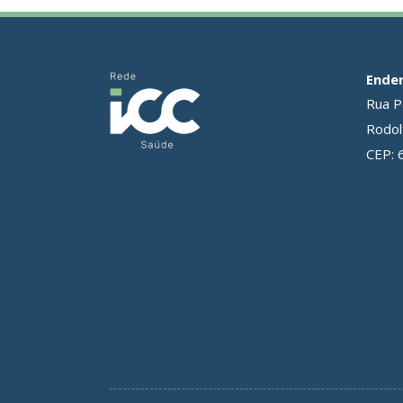
Ende
Rua P
Rodolf
CEP: 
Grupo ICC